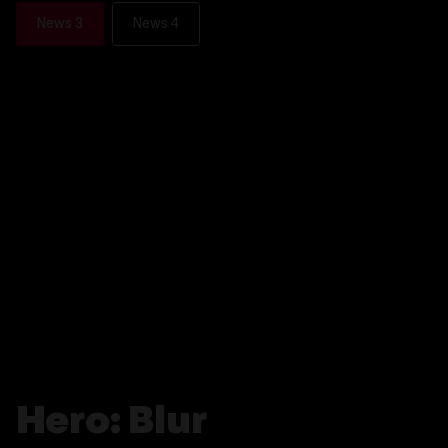
News 3
News 4
Hero: Blur