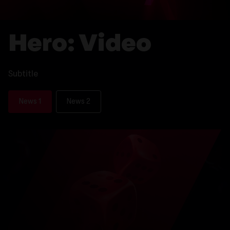
Hero: Video
Subtitle
News 1
News 2