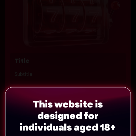
Title
Subtitle
Learn more
This website is
designed for
1
2
3
individuals aged 18+