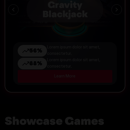
Gravity
Blackjack
Lorem ipsum dolor sit amet,
56%
23%
55%
56%
23%
55%
56%
23%
55%
56%
23%
55%
consectetur.
Lorem ipsum dolor sit amet,
88%
160%
95%
88%
160%
95%
88%
160%
95%
88%
160%
95%
consectetur.
Learn More
Showcase Games